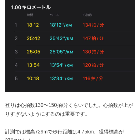
登りは心拍数130〜150拍/分くらいでした。心拍数が上が
りすぎないようにするのは重要です。
計測では標高729mで歩行距離は4.75km、獲得標高が